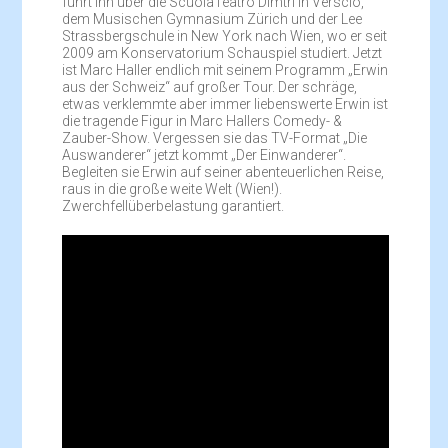
führt ihn über die ScuolaTeatro Dimtri in Verscio,
dem Musischen Gymnasium Zürich und der Lee
Strassbergschule in New York nach Wien, wo er seit
2009 am Konservatorium Schauspiel studiert. Jetzt
ist Marc Haller endlich mit seinem Programm „Erwin
aus der Schweiz“ auf großer Tour. Der schräge,
etwas verklemmte aber immer liebenswerte Erwin ist
die tragende Figur in Marc Hallers Comedy- &
Zauber-Show. Vergessen sie das TV-Format „Die
Auswanderer“ jetzt kommt „Der Einwanderer“.
Begleiten sie Erwin auf seiner abenteuerlichen Reise,
raus in die große weite Welt (Wien!).
Zwerchfellüberbelastung garantiert.