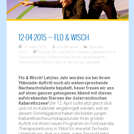
12·04·2015 ··· FLO & WISCH
19. März 2015
Eva Zemanek
Ybbsiade
2015
Festival
,
Flo und Wisch
,
Kabarett
,
Kabarettfestival
,
Kleinkunst
,
Kultur
,
Kulturfestival
,
Musik
,
Musikkabarett
,
Onlinetickets
,
Tickets
,
Ybbs an der Donau
,
Ybbsiade
Flo & Wisch! Letztes Jahr wurden sie bei ihrem
Ybbsiade-Auftritt noch als vielversprechende
Nachwuchstalente bejubelt, heuer freuen wir uns
auf einen ganzen gelungenen Abend mit diesen
aufstrebenden Sternen der österreichischen
Kabarettszene!
Der 12. April sollte jetzt gleich dick
und rot im Kalender eingekringelt werden, weil an
diesem Sonntagabend haben die beiden jungen
Kabarettnachwuchskapazunder ihren großen
Auftritt mit ihrem neuen Programm im Festsaal des
Therapiezentrums in Ybbs! Es erwartet Sie beste
Unterhaltung, aber nur dann, wenn Sie rechtzeitig