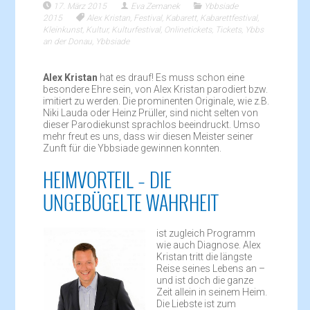
17. März 2015
Eva Zemanek
Ybbsiade
2015
Alex Kristan
,
Festival
,
Kabarett
,
Kabarettfestival
,
Kleinkunst
,
Kultur
,
Kulturfestival
,
Onlinetickets
,
Tickets
,
Ybbs
an der Donau
,
Ybbsiade
Alex Kristan
hat es drauf! Es muss schon eine
besondere Ehre sein, von Alex Kristan parodiert bzw.
imitiert zu werden. Die prominenten Originale, wie z.B.
Niki Lauda oder Heinz Prüller, sind nicht selten von
dieser Parodiekunst sprachlos beeindruckt. Umso
mehr freut es uns, dass wir diesen Meister seiner
Zunft für die Ybbsiade gewinnen konnten.
HEIMVORTEIL – DIE
UNGEBÜGELTE WAHRHEIT
ist zugleich Programm
wie auch Diagnose. Alex
Kristan tritt die längste
Reise seines Lebens an –
und ist doch die ganze
Zeit allein in seinem Heim.
Die Liebste ist zum