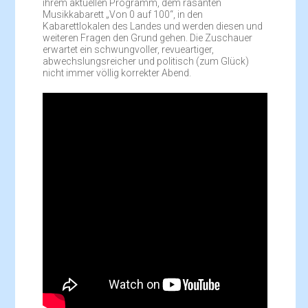
ihrem aktuellen Programm, dem rasanten
Musikkabarett „Von 0 auf 100“, in den
Kabarettlokalen des Landes und werden diesen und
weiteren Fragen den Grund gehen. Die Zuschauer
erwartet ein schwungvoller, revueartiger,
abwechslungsreicher und politisch (zum Glück)
nicht immer völlig korrekter Abend.