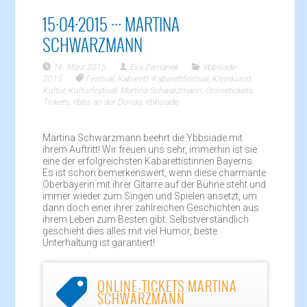
15·04·2015 ··· MARTINA
SCHWARZMANN
16. März 2015
Eva Zemanek
Ybbsiade
2015
Festival
,
Kabarett
,
Kabarettfestival
,
Kleinkunst
,
Kultur
,
Kulturfestival
,
Martina Schwarzmann
,
Onlinetickets
,
Tickets
,
Ybbs an der Donau
,
Ybbsiade
Martina Schwarzmann beehrt die Ybbsiade mit
ihrem Auftritt! Wir freuen uns sehr, immerhin ist sie
eine der erfolgreichsten Kabarettistinnen Bayerns.
Es ist schon bemerkenswert, wenn diese charmante
Oberbayerin mit ihrer Gitarre auf der Bühne steht und
immer wieder zum Singen und Spielen ansetzt, um
dann doch einer ihrer zahlreichen Geschichten aus
ihrem Leben zum Besten gibt. Selbstverständlich
geschieht dies alles mit viel Humor, beste
Unterhaltung ist garantiert!
ONLINE-TICKETS MARTINA

SCHWARZMANN