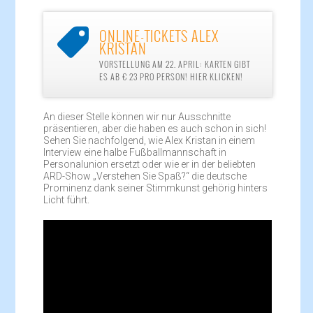
ONLINE-TICKETS ALEX

KRISTAN
VORSTELLUNG AM 22. APRIL: KARTEN GIBT
ES AB € 23 PRO PERSON! HIER KLICKEN!
An dieser Stelle können wir nur Ausschnitte
präsentieren, aber die haben es auch schon in sich!
Sehen Sie nachfolgend, wie Alex Kristan in einem
Interview eine halbe Fußballmannschaft in
Personalunion ersetzt oder wie er in der beliebten
ARD-Show „Verstehen Sie Spaß?“ die deutsche
Prominenz dank seiner Stimmkunst gehörig hinters
Licht führt.