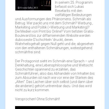
In seinem 25. Programm
befasst sich Lukas
Resetarits mit den
vielfältigen Bedeutungen
und Ausformungen des Phänomens. Schmäh als
Betrug: Wer packt uns mit dem Schmäh? Werbung ,
Marketing und Politik (=Werbung und Marketing)?
Die Medien von Print bis Online? Vom tiefsten Gratis-
Boulevard bis zur diffamierenden Website werden
dubioseste G’schichteln ’druckt, deren
Wahrheitsgehalt gegen Null geht und die, abgesehen
von den enthaltenen Schmähungen, weitestgehend
schmähfrei sind.
Der Protagonist sieht im Schmäh eine Sprach – und
Denkhaltung, eine Lebensphilosophie und Weltsicht.
Geschichten spannend zu erzählen, das
Schmähführen, also das Abhandeln von Inhalten bis
zum Absurden ist nach wie vor eine der Stärken des
„Alten“. Das Lachen über sich selbst (und dann über
die anderen) gehört untrennbar dazu. Und das wird
nicht zu kurz kommen.
Versprochen! Ohne Schmäh!!