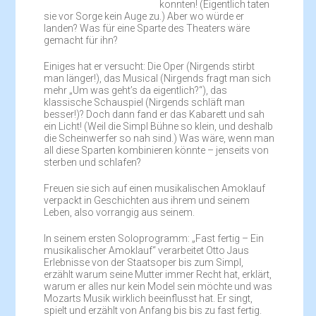
konnten! (Eigentlich taten
sie vor Sorge kein Auge zu.) Aber wo würde er
landen? Was für eine Sparte des Theaters wäre
gemacht für ihn?
Einiges hat er versucht: Die Oper (Nirgends stirbt
man länger!), das Musical (Nirgends fragt man sich
mehr „Um was geht’s da eigentlich?“), das
klassische Schauspiel (Nirgends schläft man
besser!)? Doch dann fand er das Kabarett und sah
ein Licht! (Weil die Simpl Bühne so klein, und deshalb
die Scheinwerfer so nah sind.) Was wäre, wenn man
all diese Sparten kombinieren könnte – jenseits von
sterben und schlafen?
Freuen sie sich auf einen musikalischen Amoklauf
verpackt in Geschichten aus ihrem und seinem
Leben, also vorrangig aus seinem.
In seinem ersten Soloprogramm: „Fast fertig – Ein
musikalischer Amoklauf“ verarbeitet Otto Jaus
Erlebnisse von der Staatsoper bis zum Simpl,
erzählt warum seine Mutter immer Recht hat, erklärt,
warum er alles nur kein Model sein möchte und was
Mozarts Musik wirklich beeinflusst hat. Er singt,
spielt und erzählt von Anfang bis bis zu fast fertig.