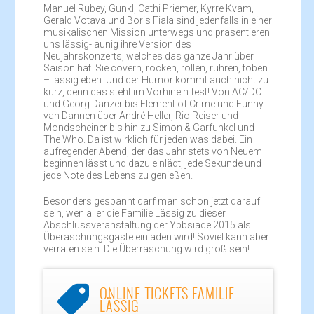
Manuel Rubey, Gunkl, Cathi Priemer, Kyrre Kvam,
Gerald Votava und Boris Fiala sind jedenfalls in einer
musikalischen Mission unterwegs und präsentieren
uns lässig-launig ihre Version des
Neujahrskonzerts, welches das ganze Jahr über
Saison hat. Sie covern, rocken, rollen, rühren, toben
– lässig eben. Und der Humor kommt auch nicht zu
kurz, denn das steht im Vorhinein fest! Von AC/DC
und Georg Danzer bis Element of Crime und Funny
van Dannen über André Heller, Rio Reiser und
Mondscheiner bis hin zu Simon & Garfunkel und
The Who. Da ist wirklich für jeden was dabei. Ein
aufregender Abend, der das Jahr stets von Neuem
beginnen lässt und dazu einlädt, jede Sekunde und
jede Note des Lebens zu genießen.
Besonders gespannt darf man schon jetzt darauf
sein, wen aller die Familie Lässig zu dieser
Abschlussveranstaltung der Ybbsiade 2015 als
Überaschungsgäste einladen wird! Soviel kann aber
verraten sein: Die Überraschung wird groß sein!
ONLINE-TICKETS FAMILIE

LÄSSIG