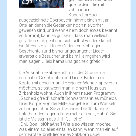
querfeldein. Die mit
zahlreichen
Kabarettpreisen
ausgezeichnete Oberbayerin nimmt einen mit an
Orte, an denen die Gedanken noch nie vorher
gewesen sind, und wenn einem doch etwas bekannt
vorkommt, kann es gut sein, dass man vielleicht
gerade in sich geht und sich selbst wiedererkennt.
Ein Abend voller kluger Gedanken, schräger
Geschichten und bisher ungesungener Lieder
erwartet die Besucher und beim Heimgehen wird
man sagen: „Heid hama uns gscheid gfreid!“
Die Ausnahmekabarettistin mit der Gitarre malt
durch ihre Geschichten und Lieder Bilder in die
Köpfe, mit denen man die eigenen Wände tapezieren
möchten, selbst wenn man in einem Haus aus
Zirbenholz wohnt. Auch in ihrem neuen Programm
„Gscheid gfreid“ schafft Schwarzmann es mühelos
Ihren Körper von der Mitte ausgehend zum Wackeln
zu bringen ohne Sie zu berühren. Die 35-Jährige
Unterhemdenträgerin kann mehr als nur „Haha“. Sie
ist die Meisterin des „Hihi“, „Hoho“,
„OhUiBoaHoiÖhaAha“! Wer also wissen möchte,
was einem so alles einfallen kann, wenn man ein auf
dem Brotzeitbrettl liegendes Salzkorn dabei