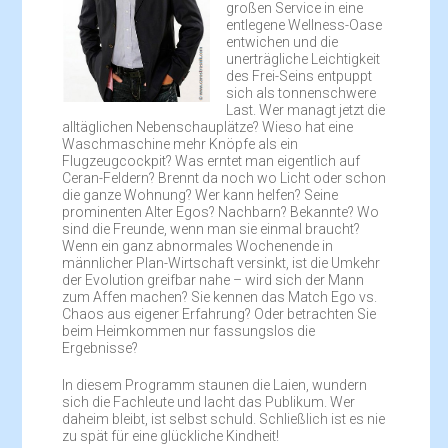
großen Service in eine
entlegene Wellness-Oase
entwichen und die
unerträgliche Leichtigkeit
des Frei-Seins entpuppt
sich als tonnenschwere
Last. Wer managt jetzt die
alltäglichen Nebenschauplätze? Wieso hat eine
Waschmaschine mehr Knöpfe als ein
Flugzeugcockpit? Was erntet man eigentlich auf
Ceran-Feldern? Brennt da noch wo Licht oder schon
die ganze Wohnung? Wer kann helfen? Seine
prominenten Alter Egos? Nachbarn? Bekannte? Wo
sind die Freunde, wenn man sie einmal braucht?
Wenn ein ganz abnormales Wochenende in
männlicher Plan-Wirtschaft versinkt, ist die Umkehr
der Evolution greifbar nahe – wird sich der Mann
zum Affen machen? Sie kennen das Match Ego vs.
Chaos aus eigener Erfahrung? Oder betrachten Sie
beim Heimkommen nur fassungslos die
Ergebnisse?
In diesem Programm staunen die Laien, wundern
sich die Fachleute und lacht das Publikum. Wer
daheim bleibt, ist selbst schuld. Schließlich ist es nie
zu spät für eine glückliche Kindheit!