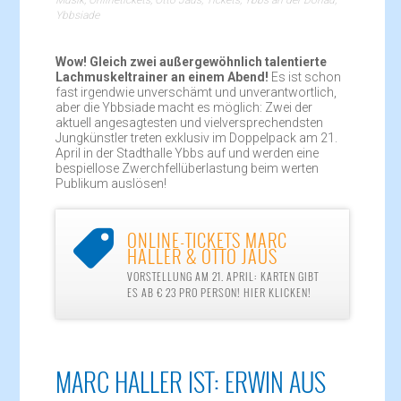
Musik
,
Onlinetickets
,
Otto Jaus
,
Tickets
,
Ybbs an der Donau
,
Ybbsiade
Wow! Gleich zwei außergewöhnlich talentierte
Lachmuskeltrainer an einem Abend!
Es ist schon
fast irgendwie unverschämt und unverantwortlich,
aber die Ybbsiade macht es möglich: Zwei der
aktuell angesagtesten und vielversprechendsten
Jungkünstler treten exklusiv im Doppelpack am 21.
April in der Stadthalle Ybbs auf und werden eine
bespiellose Zwerchfellüberlastung beim werten
Publikum auslösen!
ONLINE-TICKETS MARC

HALLER & OTTO JAUS
VORSTELLUNG AM 21. APRIL: KARTEN GIBT
ES AB € 23 PRO PERSON! HIER KLICKEN!
MARC HALLER IST: ERWIN AUS