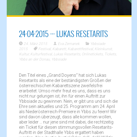
24·04·2015 ··· LUKAS RESETARITS
24. März 2015
Eva Zemanek
Ybbsiade
2015
Festival
,
Kabarett
,
Kabarettfestival
,
Kleinkunst
,
Kultur
,
Kulturfestival
,
Lukas Resetarits
,
Onlinetickets
,
Tickets
,
Ybbs an der Donau
,
Ybbsiade
Den Titel eines „Grand Doyens“ hat sich Lukas
Resetarits als eine der beständigsten Größen der
österreichischen Kabarettszene zweifelsfrei
erarbeitet. Umso mehr freut es uns, dass es uns
nicht nur gelungen ist, ihn für einen Auftritt zur
Ybbsiade zu gewinnen. Nein, er gibt uns und sich die
Ehre sein aktuelles und 25. Programm am 24. April
als Niederösterreich-Premiere in Ybbs zu feiern! Wir
sind davon überzeugt, dass alle kommen wollen,
aber leider … nur jene sind mit dabei, die rechtzeitig
ein Ticket für diesen stimmungsvollen Resetarits-
Auftritt in der Stadthalle Ybbs ergattert haben