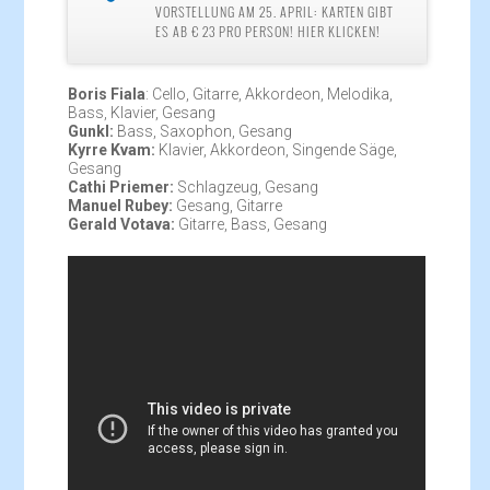
VORSTELLUNG AM 25. APRIL: KARTEN GIBT
ES AB € 23 PRO PERSON! HIER KLICKEN!
Boris Fiala
: Cello, Gitarre, Akkordeon, Melodika,
Bass, Klavier, Gesang
Gunkl:
Bass, Saxophon, Gesang
Kyrre Kvam:
Klavier, Akkordeon, Singende Säge,
Gesang
Cathi Priemer:
Schlagzeug, Gesang
Manuel Rubey:
Gesang, Gitarre
Gerald Votava:
Gitarre, Bass, Gesang