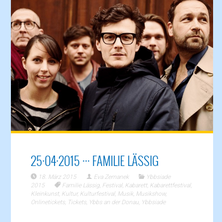
25·04·2015 ··· FAMILIE LÄSSIG
18. März 2015
Eva Zemanek
Ybbsiade
2015
Familie Lässig
,
Festival
,
Kabarett
,
Kabarettfestival
,
Kleinkunst
,
Kultur
,
Kulturfestival
,
Musik
,
Musikshow
,
Onlinetickets
,
Tickets
,
Ybbs an der Donau
,
Ybbsiade