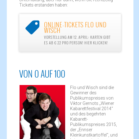
Tickets erstanden haben:
ONLINE-TICKETS FLO UND

WISCH
VORSTELLUNG AM 12. APRIL: KARTEN GIBT
ES AB € 22 PRO PERSON! HIER KLICKEN!
VON 0 AUF 100
Flo und Wisch sind die
Gewinner des
Publikumspreises von
Viktor Gernots „Wiener
Kabarettfestival 2014“
und des begehrten
Kabarett-
Publikumspreises 2015,
der „Ennser
Kleinkunstkartoffel“, und