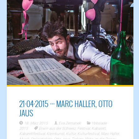
21·04·2015 ··· MARC HALLER, OTTO
JAUS
18. März 2015
Eva Zemanek
Ybbsiade
2015
Erwin aus der Schweiz
,
Festival
,
Kabarett
,
Kabarettfestival
,
Kleinkunst
,
Kultur
,
Kulturfestival
,
Marc Haller
,