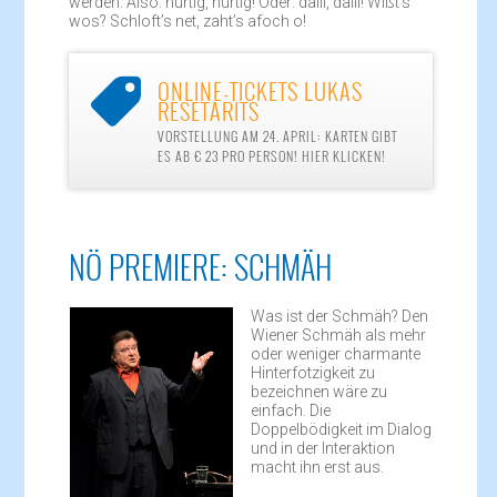
werden. Also: hurtig, hurtig! Oder: dalli, dalli! Wißt’s
wos? Schloft’s net, zaht’s afoch o!
ONLINE-TICKETS LUKAS

RESETARITS
VORSTELLUNG AM 24. APRIL: KARTEN GIBT
ES AB € 23 PRO PERSON! HIER KLICKEN!
NÖ PREMIERE: SCHMÄH
Was ist der Schmäh? Den
Wiener Schmäh als mehr
oder weniger charmante
Hinterfotzigkeit zu
bezeichnen wäre zu
einfach. Die
Doppelbödigkeit im Dialog
und in der Interaktion
macht ihn erst aus.