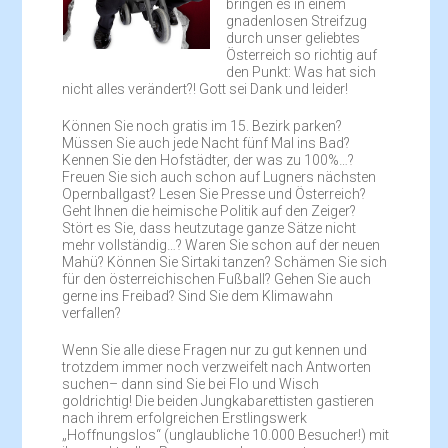
bringen es in einem
gnadenlosen Streifzug
durch unser geliebtes
Österreich so richtig auf
den Punkt: Was hat sich
nicht alles verändert?! Gott sei Dank und leider!
Können Sie noch gratis im 15. Bezirk parken?
Müssen Sie auch jede Nacht fünf Mal ins Bad?
Kennen Sie den Hofstädter, der was zu 100%…?
Freuen Sie sich auch schon auf Lugners nächsten
Opernballgast? Lesen Sie Presse und Österreich?
Geht Ihnen die heimische Politik auf den Zeiger?
Stört es Sie, dass heutzutage ganze Sätze nicht
mehr vollständig…? Waren Sie schon auf der neuen
Mahü? Können Sie Sirtaki tanzen? Schämen Sie sich
für den österreichischen Fußball? Gehen Sie auch
gerne ins Freibad? Sind Sie dem Klimawahn
verfallen?
Wenn Sie alle diese Fragen nur zu gut kennen und
trotzdem immer noch verzweifelt nach Antworten
suchen– dann sind Sie bei Flo und Wisch
goldrichtig! Die beiden Jungkabarettisten gastieren
nach ihrem erfolgreichen Erstlingswerk
„Hoffnungslos“ (unglaubliche 10.000 Besucher!) mit