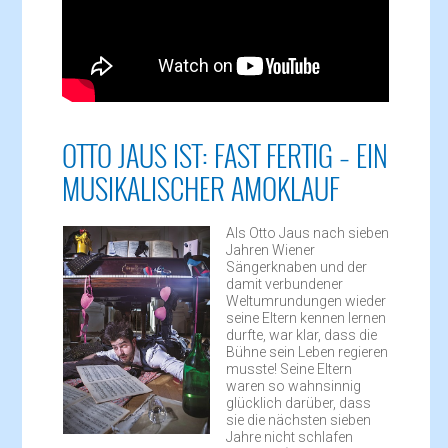
OTTO JAUS IST: FAST FERTIG – EIN
MUSIKALISCHER AMOKLAUF
Als Otto Jaus nach sieben
Jahren Wiener
Sängerknaben und der
damit verbundener
Weltumrundungen wieder
seine Eltern kennen lernen
durfte, war klar, dass die
Bühne sein Leben regieren
musste! Seine Eltern
waren so wahnsinnig
glücklich darüber, dass
sie die nächsten sieben
Jahre nicht schlafen