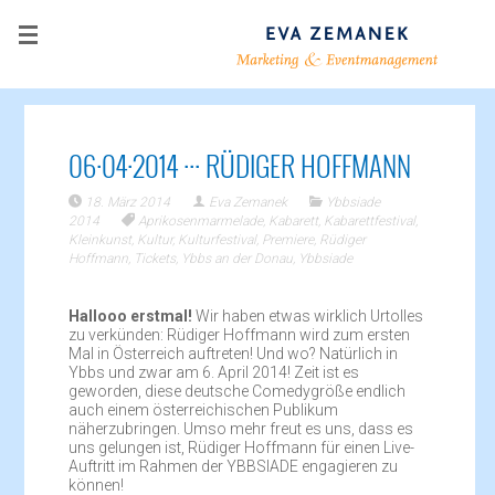
06·04·2014 ··· RÜDIGER HOFFMANN
18. März 2014
Eva Zemanek
Ybbsiade
2014
Aprikosenmarmelade
,
Kabarett
,
Kabarettfestival
,
Kleinkunst
,
Kultur
,
Kulturfestival
,
Premiere
,
Rüdiger
Hoffmann
,
Tickets
,
Ybbs an der Donau
,
Ybbsiade
Hallooo erstmal!
Wir haben etwas wirklich Urtolles
zu verkünden: Rüdiger Hoffmann wird zum ersten
Mal in Österreich auftreten! Und wo? Natürlich in
Ybbs und zwar am 6. April 2014! Zeit ist es
geworden, diese deutsche Comedygröße endlich
auch einem österreichischen Publikum
näherzubringen. Umso mehr freut es uns, dass es
uns gelungen ist, Rüdiger Hoffmann für einen Live-
Auftritt im Rahmen der YBBSIADE engagieren zu
können!