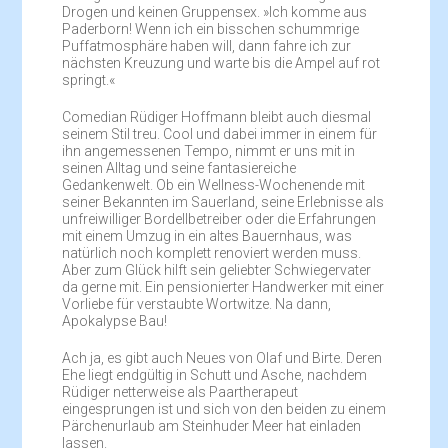
Drogen und keinen Gruppensex. »Ich komme aus
Paderborn! Wenn ich ein bisschen schummrige
Puffatmosphäre haben will, dann fahre ich zur
nächsten Kreuzung und warte bis die Ampel auf rot
springt.«
Comedian Rüdiger Hoffmann bleibt auch diesmal
seinem Stil treu. Cool und dabei immer in einem für
ihn angemessenen Tempo, nimmt er uns mit in
seinen Alltag und seine fantasiereiche
Gedankenwelt. Ob ein Wellness-Wochenende mit
seiner Bekannten im Sauerland, seine Erlebnisse als
unfreiwilliger Bordellbetreiber oder die Erfahrungen
mit einem Umzug in ein altes Bauernhaus, was
natürlich noch komplett renoviert werden muss.
Aber zum Glück hilft sein geliebter Schwiegervater
da gerne mit. Ein pensionierter Handwerker mit einer
Vorliebe für verstaubte Wortwitze. Na dann,
Apokalypse Bau!
Ach ja, es gibt auch Neues von Olaf und Birte. Deren
Ehe liegt endgültig in Schutt und Asche, nachdem
Rüdiger netterweise als Paartherapeut
eingesprungen ist und sich von den beiden zu einem
Pärchenurlaub am Steinhuder Meer hat einladen
lassen.