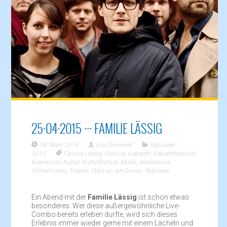
25·04·2015 ··· FAMILIE LÄSSIG
18. März 2015
Eva Zemanek
Ybbsiade
2015
Familie Lässig
,
Festival
,
Kabarett
,
Kabarettfestival
,
Kleinkunst
,
Kultur
,
Kulturfestival
,
Musik
,
Musikshow
,
Onlinetickets
,
Tickets
,
Ybbs an der Donau
,
Ybbsiade
Ein Abend mit der
Familie Lässig
ist schon etwas
besonderes. Wer diese außergewöhnliche Live-
Combo bereits erleben durfte, wird sich dieses
Erlebnis immer wieder gerne mit einem Lächeln und