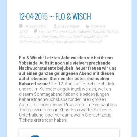
12·04·2015 ··· FLO & WISCH
19. März 2015
Eva Zemanek
Ybbsiade
2015
Festival
,
Flo und Wisch
,
Kabarett
,
Kabarettfestival
,
Kleinkunst
,
Kultur
,
Kulturfestival
,
Musik
,
Musikkabarett
,
Onlinetickets
,
Tickets
,
Ybbs an der Donau
,
Ybbsiade
Flo & Wisch! Letztes Jahr wurden sie bei ihrem
Ybbsiade-Auftritt noch als vielversprechende
Nachwuchstalente bejubelt, heuer freuen wir uns
auf einen ganzen gelungenen Abend mit diesen
aufstrebenden Sternen der österreichischen
Kabarettszene!
Der 12. April sollte jetzt gleich dick
und rot im Kalender eingekringelt werden, weil an
diesem Sonntagabend haben die beiden jungen
Kabarettnachwuchskapazunder ihren großen
Auftritt mit ihrem neuen Programm im Festsaal des
Therapiezentrums in Ybbs! Es erwartet Sie beste
Unterhaltung, aber nur dann, wenn Sie rechtzeitig
Tickets erstanden haben: