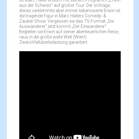
aus der Schweiz“ auf großer Tour. Der schräge,
etwas verklemmte aber immer liebenswerte Erwin ist
die tragende Figur in Marc Hallers Comedy- &
Zauber-Show. Vergessen sie das TV-Format „Die
Auswanderer“ jetzt kommt „Der Einwanderer“.
Begleiten sie Erwin auf seiner abenteuerlichen Reise,
raus in die große weite Welt (Wien!).
Zwerchfellüberbelastung garantiert.