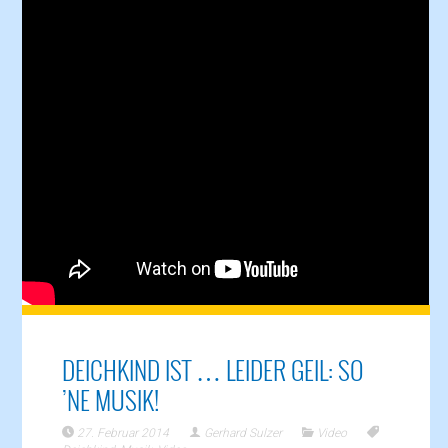
DEICHKIND IST … LEIDER GEIL: SO
’NE MUSIK!
27. Februar 2014
Gerhard Sulzer
Video