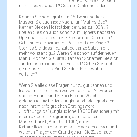
den Punkt: Was hat sich
nicht alles verändert?! Gott sei Dank und leider!
Können Sie noch gratis im 15. Bezirk parken?
Müssen Sie auch jede Nacht fünf Mal ins Bad?
Kennen Sie den Hofstädter, der was zu 100%…?
Freuen Sie sich auch schon auf Lugners nächsten
Opernballgast? Lesen Sie Presse und Österreich?
Geht Ihnen die heimische Politik auf den Zeiger?
Stört es Sie, dass heutzutage ganze Sätze nicht
mehr vollständig…? Waren Sie schon auf der neuen
Mahü? Können Sie Sirtaki tanzen? Schämen Sie sich
für den österreichischen Fußball? Gehen Sie auch
gerne ins Freibad? Sind Sie dem Klimawahn
verfallen?
Wenn Sie alle diese Fragen nur zu gut kennen und
trotzdem immer noch verzweifelt nach Antworten
suchen– dann sind Sie bei Flo und Wisch
goldrichtig! Die beiden Jungkabarettisten gastieren
nach ihrem erfolgreichen Erstlingswerk
„Hoffnungslos“ (unglaubliche 10.000 Besucher!) mit
ihrem aktuellen Programm, dem rasanten
Musikkabarett „Von 0 auf 100“, in den
Kabarettlokalen des Landes und werden diesen und
weiteren Fragen den Grund gehen. Die Zuschauer