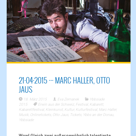
21·04·2015 ··· MARC HALLER, OTTO
JAUS
18. März 2015
Eva Zemanek
Ybbsiade
2015
Erwin aus der Schweiz
,
Festival
,
Kabarett
,
Kabarettfestival
,
Kleinkunst
,
Kultur
,
Kulturfestival
,
Marc Haller
,
Musik
,
Onlinetickets
,
Otto Jaus
,
Tickets
,
Ybbs an der Donau
,
Ybbsiade
Wow! Gleich zwei außergewöhnlich talentierte