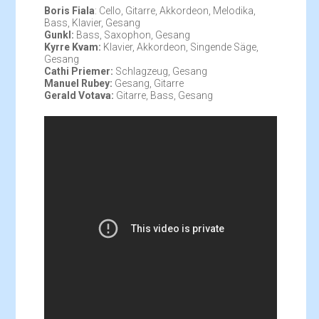
Boris Fiala
: Cello, Gitarre, Akkordeon, Melodika,
Bass, Klavier, Gesang
Gunkl:
Bass, Saxophon, Gesang
Kyrre Kvam:
Klavier, Akkordeon, Singende Säge,
Gesang
Cathi Priemer:
Schlagzeug, Gesang
Manuel Rubey:
Gesang, Gitarre
Gerald Votava:
Gitarre, Bass, Gesang