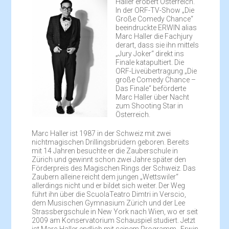
Haller erobert Österreich.
In der ORF-TV-Show „Die
Große Comedy Chance“
beeindruckte ERWIN alias
Marc Haller die Fachjury
derart, dass sie ihn mittels
„Jury Joker“ direkt ins
Finale katapultiert. Die
ORF-Liveübertragung „Die
große Comedy Chance –
Das Finale“ beförderte
Marc Haller über Nacht
zum Shooting Star in
Österreich.
Marc Haller ist 1987 in der Schweiz mit zwei
nichtmagischen Drillingsbrüdern geboren. Bereits
mit 14 Jahren besuchte er die Zauberschule in
Zürich und gewinnt schon zwei Jahre später den
Förderpreis des Magischen Rings der Schweiz. Das
Zaubern alleine reicht dem jungen „Wettswiler“
allerdings nicht und er bildet sich weiter. Der Weg
führt ihn über die ScuolaTeatro Dimtri in Verscio,
dem Musischen Gymnasium Zürich und der Lee
Strassbergschule in New York nach Wien, wo er seit
2009 am Konservatorium Schauspiel studiert. Jetzt
ist Marc Haller endlich mit seinem Programm „Erwin