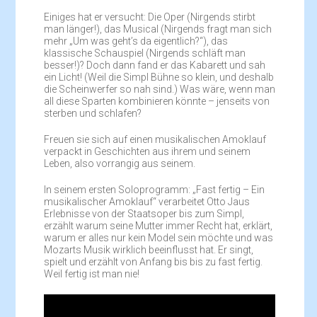
Einiges hat er versucht: Die Oper (Nirgends stirbt
man länger!), das Musical (Nirgends fragt man sich
mehr „Um was geht’s da eigentlich?“), das
klassische Schauspiel (Nirgends schläft man
besser!)? Doch dann fand er das Kabarett und sah
ein Licht! (Weil die Simpl Bühne so klein, und deshalb
die Scheinwerfer so nah sind.) Was wäre, wenn man
all diese Sparten kombinieren könnte – jenseits von
sterben und schlafen?
Freuen sie sich auf einen musikalischen Amoklauf
verpackt in Geschichten aus ihrem und seinem
Leben, also vorrangig aus seinem.
In seinem ersten Soloprogramm: „Fast fertig – Ein
musikalischer Amoklauf“ verarbeitet Otto Jaus
Erlebnisse von der Staatsoper bis zum Simpl,
erzählt warum seine Mutter immer Recht hat, erklärt,
warum er alles nur kein Model sein möchte und was
Mozarts Musik wirklich beeinflusst hat. Er singt,
spielt und erzählt von Anfang bis bis zu fast fertig.
Weil fertig ist man nie!