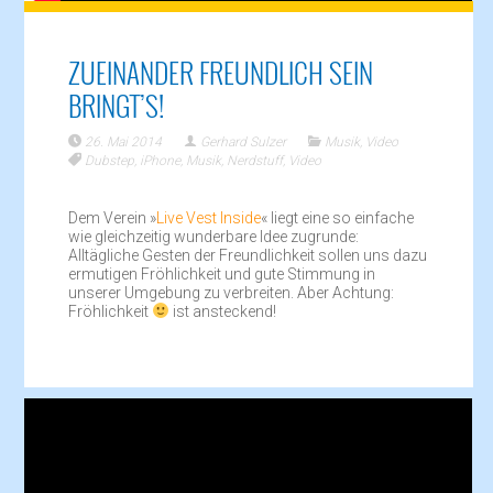
ZUEINANDER FREUNDLICH SEIN
BRINGT’S!
26. Mai 2014
Gerhard Sulzer
Musik
,
Video
Dubstep
,
iPhone
,
Musik
,
Nerdstuff
,
Video
Dem Verein »
Live Vest Inside
« liegt eine so einfache
wie gleichzeitig wunderbare Idee zugrunde:
Alltägliche Gesten der Freundlichkeit sollen uns dazu
ermutigen Fröhlichkeit und gute Stimmung in
unserer Umgebung zu verbreiten. Aber Achtung:
Fröhlichkeit
ist ansteckend!