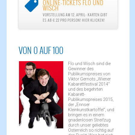
ONLINE-TICKETS FLO UND

WISCH
VORSTELLUNG AM 12. APRIL: KARTEN GIBT
ES AB € 22 PRO PERSON! HIER KLICKEN!
VON 0 AUF 100
Flo und Wisch sind die
Gewinner des
Publikumspreises von
Viktor Gernots „Wiener
Kabarettfestival 2014“
und des begehrten
Kabarett-
Publikumspreises 2015,
der „Ennser
Kleinkunstkartoffel“, und
bringen es in einem
gnadenlosen Streifzug
durch unser geliebtes
Österreich so richtig auf