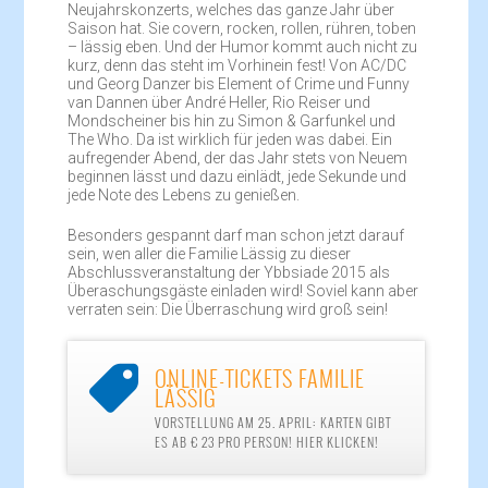
Neujahrskonzerts, welches das ganze Jahr über
Saison hat. Sie covern, rocken, rollen, rühren, toben
– lässig eben. Und der Humor kommt auch nicht zu
kurz, denn das steht im Vorhinein fest! Von AC/DC
und Georg Danzer bis Element of Crime und Funny
van Dannen über André Heller, Rio Reiser und
Mondscheiner bis hin zu Simon & Garfunkel und
The Who. Da ist wirklich für jeden was dabei. Ein
aufregender Abend, der das Jahr stets von Neuem
beginnen lässt und dazu einlädt, jede Sekunde und
jede Note des Lebens zu genießen.
Besonders gespannt darf man schon jetzt darauf
sein, wen aller die Familie Lässig zu dieser
Abschlussveranstaltung der Ybbsiade 2015 als
Überaschungsgäste einladen wird! Soviel kann aber
verraten sein: Die Überraschung wird groß sein!
ONLINE-TICKETS FAMILIE

LÄSSIG
VORSTELLUNG AM 25. APRIL: KARTEN GIBT
ES AB € 23 PRO PERSON! HIER KLICKEN!