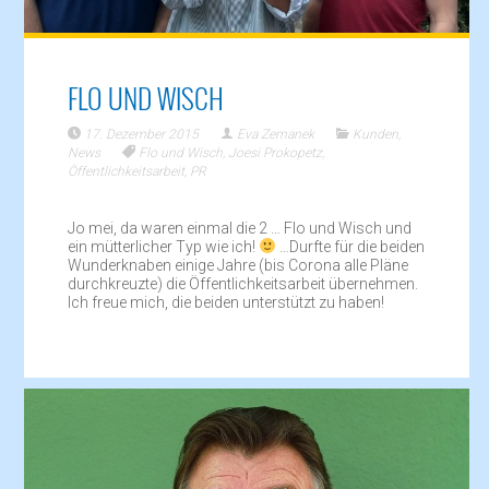
FLO UND WISCH
17. Dezember 2015
Eva Zemanek
Kunden
,
News
Flo und Wisch
,
Joesi Prokopetz
,
Öffentlichkeitsarbeit
,
PR
Jo mei, da waren einmal die 2 … Flo und Wisch und
ein mütterlicher Typ wie ich!
…Durfte für die beiden
Wunderknaben einige Jahre (bis Corona alle Pläne
durchkreuzte) die Öffentlichkeitsarbeit übernehmen.
Ich freue mich, die beiden unterstützt zu haben!