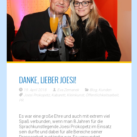
DANKE, LIEBER JOESI!
19. April 2018
Eva Zemanek
Blog
,
Kunden
Joesi Prokopetz
,
Kabarett
,
Kleinkunst
,
Öffentlichkeitsarbeit
,
PR
Es war eine große Ehre und auch mit extrem viel
Spaß verbunden, wenn man 8 Jahren für die
Sprachkunstlegende Joesi Prokopetz im Einsatz
sein durfte und dabei für alle Bereiche seiner