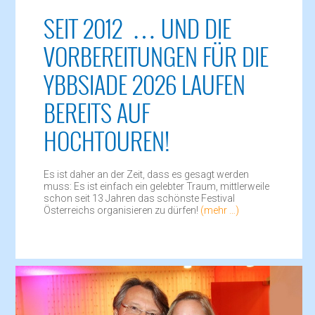
SEIT 2012 … UND DIE
VORBEREITUNGEN FÜR DIE
YBBSIADE 2026 LAUFEN
BEREITS AUF
HOCHTOUREN!
Es ist daher an der Zeit, dass es gesagt werden
muss: Es ist einfach ein gelebter Traum, mittlerweile
schon seit 13 Jahren das schönste Festival
Österreichs organisieren zu dürfen!
(mehr …)