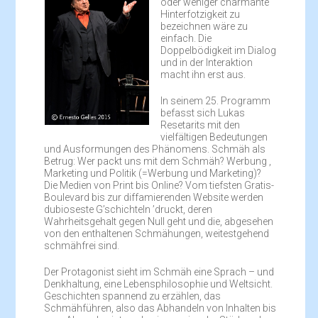
oder weniger charmante
Hinterfotzigkeit zu
bezeichnen wäre zu
einfach. Die
Doppelbödigkeit im Dialog
und in der Interaktion
macht ihn erst aus.
In seinem 25. Programm
befasst sich Lukas
Resetarits mit den
vielfältigen Bedeutungen
und Ausformungen des Phänomens. Schmäh als
Betrug: Wer packt uns mit dem Schmäh? Werbung ,
Marketing und Politik (=Werbung und Marketing)?
Die Medien von Print bis Online? Vom tiefsten Gratis-
Boulevard bis zur diffamierenden Website werden
dubioseste G’schichteln ’druckt, deren
Wahrheitsgehalt gegen Null geht und die, abgesehen
von den enthaltenen Schmähungen, weitestgehend
schmähfrei sind.
Der Protagonist sieht im Schmäh eine Sprach – und
Denkhaltung, eine Lebensphilosophie und Weltsicht.
Geschichten spannend zu erzählen, das
Schmähführen, also das Abhandeln von Inhalten bis