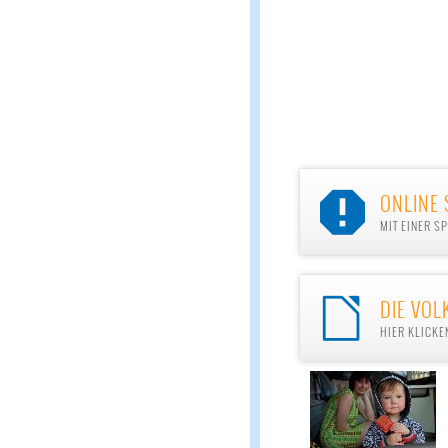
ONLINE 

MIT EINER S
DIE VOL

HIER KLICKE