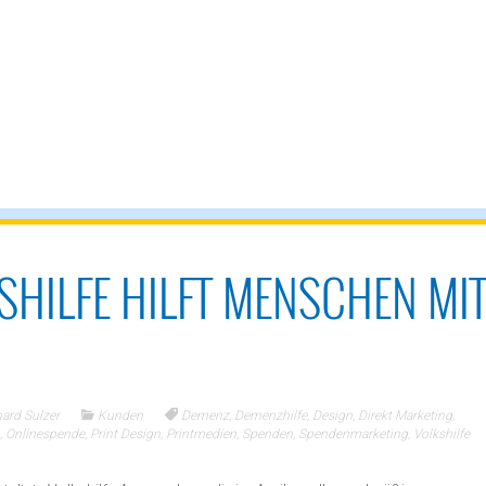
SHILFE HILFT MENSCHEN MI
ard Sulzer
Kunden
Demenz
,
Demenzhilfe
,
Design
,
Direkt Marketing
,
,
Onlinespende
,
Print Design
,
Printmedien
,
Spenden
,
Spendenmarketing
,
Volkshilfe