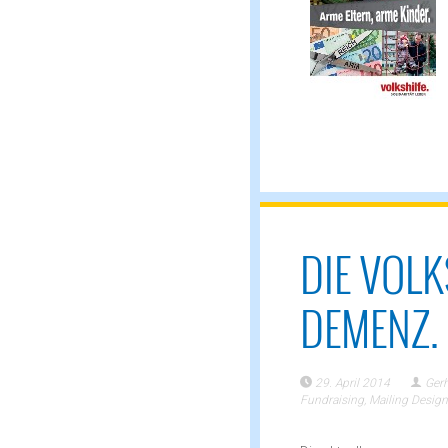
DIE VOLK
DEMENZ.
29. April 2014
Gerh
Fundraising
,
Mailing Design