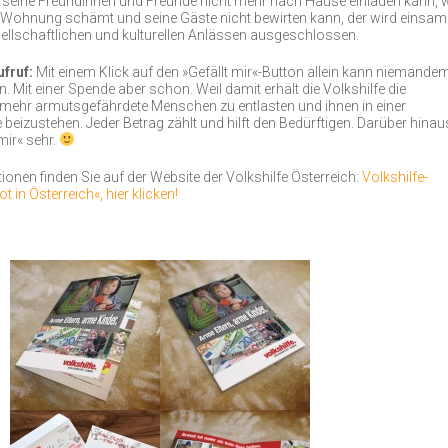
seine Freundinnen und Freunde nicht mehr nach Hause einladen kann, w
e Wohnung schämt und seine Gäste nicht bewirten kann, der wird einsam
ellschaftlichen und kulturellen Anlässen ausgeschlossen.
ufruf:
Mit einem Klick auf den »Gefällt mir«-Button allein kann niemande
. Mit einer Spende aber schon. Weil damit erhält die Volkshilfe die
 mehr armutsgefährdete Menschen zu entlasten und ihnen in einer
beizustehen. Jeder Betrag zählt und hilft den Bedürftigen. Darüber hinau
mir« sehr.
ionen finden Sie auf der Website der Volkshilfe Österreich:
Volkshilfe-
in Österreich«, hier klicken!