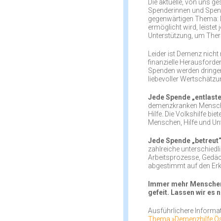
Die aktuelle, von uns ge
Spenderinnen und Spend
gegenwärtigen Thema: D
ermöglicht wird, leiste
Unterstützung, um Ther
Leider ist Demenz nicht 
finanzielle Herausforder
Spenden werden dringend
liebevoller Wertschätzu
Jede Spende „entlaste
demenzkranken Menschen
Hilfe. Die Volkshilfe b
Menschen, Hilfe und Unt
Jede Spende „betreut
zahlreiche unterschiedl
Arbeitsprozesse, Gedäc
abgestimmt auf den Erk
Immer mehr Menschen i
gefeit. Lassen wir es 
Ausführlichere Informat
Thema »Demenzhilfe Öste