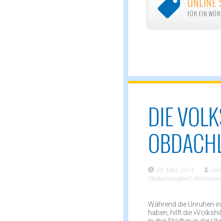
ONLINE 

FÜR EIN WÜR
DIE VOLK
OBDACHL
20. März 2014
Ger
Obdachlosigkeit
,
Onlinespe
Während die Unruhen in 
haben, hilft die »Volks