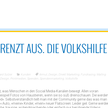
ENZT AUS. DIE VOLKSHILFE
rd Sulzer
Kunden
Armut
,
Design
,
Direkt Marketing
,
Fundrasing
,
Mailing
 Design
,
Printmedien
,
Spenden
,
Spendenmarketing
,
Volkshilfe
nt, was Menschen in den Social Media-Kanälen bewegt. Allen voran
eispiel Fotos von Haustieren, wenn sie so süß dreinschauen. Die werde
ed«. Selbstverständlich teilt man mit der Community gerne das was man
« Auto, »meine« Kinder, »mein« neuer Flatscreen. Leider geil. Gerne werde
he, traurige, wütendmachende oder einfach nur berührende Videos