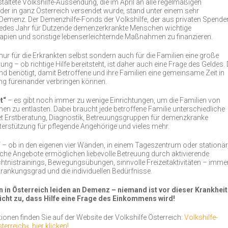
staltete Volkshilfe-Aussendung, die im April an alle regelmäßigen
er in ganz Österreich versendet wurde, stand unter einem sehr
emenz. Der Demenzhilfe-Fonds der Volkshilfe, der aus privaten Spende
t jedes Jahr für Dutzende demenzerkrankte Menschen wichtige
apien und sonstige lebenserleichternde Maßnahmen zu finanzieren.
nur für die Erkrankten selbst sondern auch für die Familien eine große
ung – ob richtige Hilfe bereitsteht, ist daher auch eine Frage des Geldes. 
 benötigt, damit Betroffene und ihre Familien eine gemeinsame Zeit in
ng füreinander verbringen können.
t“
– es gibt noch immer zu wenige Einrichtungen, um die Familien von
 zu entlasten. Dabei braucht jede betroffene Familie unterschiedliche
ietet Erstberatung, Diagnostik, Betreuungsgruppen für demenzkranke
erstützung für pflegende Angehörige und vieles mehr.
“
– ob in den eigenen vier Wänden, in einem Tageszentrum oder stationär
iche Angebote ermöglichen liebevolle Betreuung durch aktivierende
htnistrainings, Bewegungsübungen, sinnvolle Freizeitaktivitäten – imme
rankungsgrad und die individuellen Bedürfnisse.
n Österreich leiden an Demenz – niemand ist vor dieser Krankheit
nicht zu, dass Hilfe eine Frage des Einkommens wird!
ionen finden Sie auf der Website der Volkshilfe Österreich:
Volkshilfe-
rreich«, hier klicken!