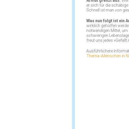
Armut grenzt aus.
Wer 
er sich für die schäbig
Schnell ist man von ges
Was nun folgt ist ein A
wirklich geholfen werden
notwendigen Mittel, um
schwierigen Lebenslage 
freut uns jedes »Gefällt 
Ausführlichere Informat
Thema »Menschen in Not 