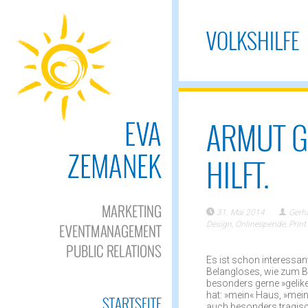
VOLKSHILFE
ARMUT GR
HILFT.
31. Mai 2014
Gerha
Design
,
Onlinespende
,
Print
Es ist schon interessa
Belangloses, wie zum B
besonders gerne »gelik
hat: »mein« Haus, »mein
STARTSEITE
auch besonders tragisc