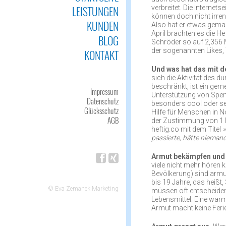
LEISTUNGEN
verbreitet. Die Internet
können doch nicht irren
KUNDEN
Also hat er etwas gemac
April brachten es die 
BLOG
Schröder so auf 2,356 
der sogenannten Likes, 
KONTAKT
Und was hat das mit d
sich die Aktivität des d
beschränkt, ist ein geme
Impressum
Unterstützung von Spend
Datenschutz
besonders cool oder se
Glücksschutz
Hilfe für Menschen in N
AGB
der Zustimmung von 1 M
heftig.co mit dem Titel
»
passierte, hätte niema
Armut bekämpfen und N
viele nicht mehr hören 
Bevölkerung) sind armut
bis 19 Jahre, das heiß
© Eva Zemanek Marketing
müssen oft entscheiden,
Lebensmittel. Eine warm
Armut macht keine Feri