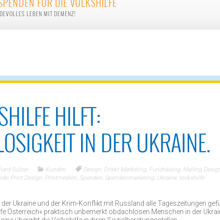
SPENDEN FÜR DIE VOLKSHILFE
DEVOLLES LEBEN MIT DEMENZ!
SHILFE HILFT:
OSIGKEIT IN DER UKRAINE.
hard Sulzer
Kunden
Design
,
Direkt Marketing
,
Fundraising
,
Mailing Desig
nde
,
Print Design
,
Printmedien
,
Spenden
,
Spendenmarketing
,
Ukraine
,
Volkshilfe
der Ukraine und der Krim-Konflikt mit Russland alle Tageszeitungen gefü
hilfe Österreich« praktisch unbemerkt obdachlosen Menschen in der Ukrai