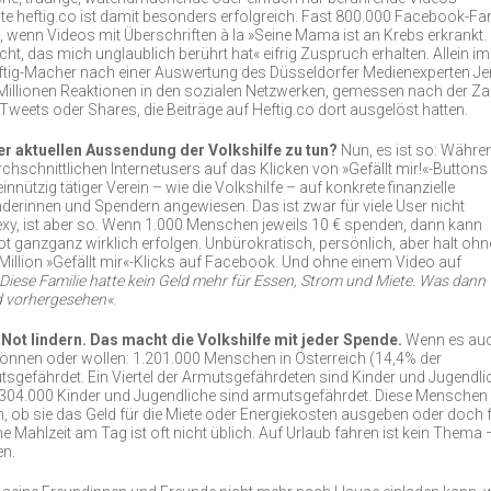
seite heftig.co ist damit besonders erfolgreich. Fast 800.000 Facebook-Fa
, wenn Videos mit Überschriften à la »Seine Mama ist an Krebs erkrankt.
ht, das mich unglaublich berührt hat« eifrig Zuspruch erhalten. Allein im
Heftig-Macher nach einer Auswertung des Düsseldorfer Medienexperten J
Millionen Reaktionen in den sozialen Netzwerken, gemessen nach der Za
Tweets oder Shares, die Beiträge auf Heftig.co dort ausgelöst hatten.
er aktuellen Aussendung der Volkshilfe zu tun?
Nun, es ist so: Währe
urchschnittlichen Internetusers auf das Klicken von »Gefällt mir!«-Buttons
innützig tätiger Verein – wie die Volkshilfe – auf konkrete finanzielle
erinnen und Spendern angewiesen. Das ist zwar für viele User nicht
xy, ist aber so. Wenn 1.000 Menschen jeweils 10 € spenden, dann kann
ot ganzganz wirklich erfolgen. Unbürokratisch, persönlich, aber halt ohn
illion »Gefällt mir«-Klicks auf Facebook. Und ohne einem Video auf
Diese Familie hatte kein Geld mehr für Essen, Strom und Miete. Was dann
nd vorhergesehen«
.
ot lindern. Das macht die Volkshilfe mit jeder Spende.
Wenn es au
können oder wollen: 1.201.000 Menschen in Österreich (14,4% der
sgefährdet. Ein Viertel der Armutsgefährdeten sind Kinder und Jugendli
t, 304.000 Kinder und Jugendliche sind armutsgefährdet. Diese Menschen
 ob sie das Geld für die Miete oder Energiekosten ausgeben oder doch 
e Mahlzeit am Tag ist oft nicht üblich. Auf Urlaub fahren ist kein Thema 
en.