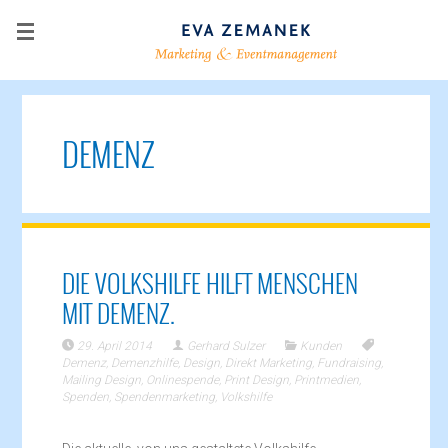
DEMENZ
DIE VOLKSHILFE HILFT MENSCHEN
MIT DEMENZ.
29. April 2014
Gerhard Sulzer
Kunden
Demenz
,
Demenzhilfe
,
Design
,
Direkt Marketing
,
Fundraising
,
Mailing Design
,
Onlinespende
,
Print Design
,
Printmedien
,
Spenden
,
Spendenmarketing
,
Volkshilfe