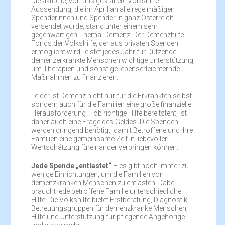
Die aktuelle, von uns gestaltete Volkshilfe-
Aussendung, die im April an alle regelmäßigen
Spenderinnen und Spender in ganz Österreich
versendet wurde, stand unter einem sehr
gegenwärtigen Thema: Demenz. Der Demenzhilfe-
Fonds der Volkshilfe, der aus privaten Spenden
ermöglicht wird, leistet jedes Jahr für Dutzende
demenzerkrankte Menschen wichtige Unterstützung,
um Therapien und sonstige lebenserleichternde
Maßnahmen zu finanzieren.
Leider ist Demenz nicht nur für die Erkrankten selbst
sondern auch für die Familien eine große finanzielle
Herausforderung – ob richtige Hilfe bereitsteht, ist
daher auch eine Frage des Geldes. Die Spenden
werden dringend benötigt, damit Betroffene und ihre
Familien eine gemeinsame Zeit in liebevoller
Wertschätzung füreinander verbringen können.
Jede Spende „entlastet“
– es gibt noch immer zu
wenige Einrichtungen, um die Familien von
demenzkranken Menschen zu entlasten. Dabei
braucht jede betroffene Familie unterschiedliche
Hilfe. Die Volkshilfe bietet Erstberatung, Diagnostik,
Betreuungsgruppen für demenzkranke Menschen,
Hilfe und Unterstützung für pflegende Angehörige