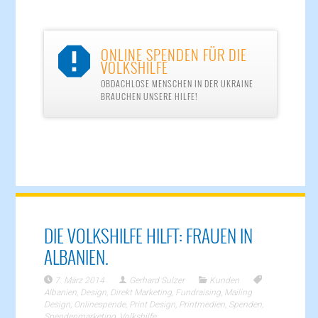
ONLINE SPENDEN FÜR DIE

VOLKSHILFE
OBDACHLOSE MENSCHEN IN DER UKRAINE
BRAUCHEN UNSERE HILFE!
DIE VOLKSHILFE HILFT: FRAUEN IN
ALBANIEN.
7. März 2014
Gerhard Sulzer
Kunden
Albanien
,
Design
,
Direkt Marketing
,
Fundraising
,
Mailing
Design
,
Onlinespende
,
Print Design
,
Printmedien
,
Spenden
,
Spendenmarketing
,
Volkshilfe