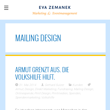
MAILING DESIGN
ARMUT GRENZT AUS. DIE
VOLKSHILFE HILFT.
31. Mai 2014
Gerhard Sulzer
Kunden
Armut
,
Design
,
Direkt Marketing
,
Fundrasing
,
Mailing Design
,
Onlinespende
,
Print Design
,
Printmedien
,
Spenden
,
Spendenmarketing
,
Volkshilfe