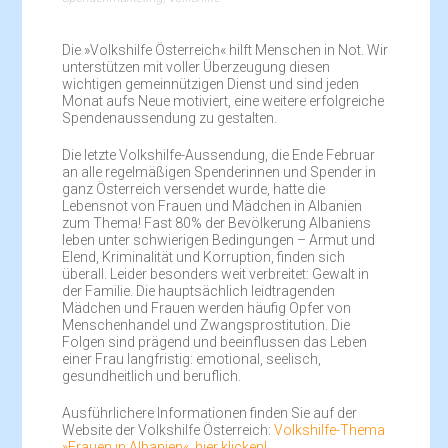
Die »Volkshilfe Österreich« hilft Menschen in Not. Wir
unterstützen mit voller Überzeugung diesen
wichtigen gemeinnützigen Dienst und sind jeden
Monat aufs Neue motiviert, eine weitere erfolgreiche
Spendenaussendung zu gestalten.
Die letzte Volkshilfe-Aussendung, die Ende Februar
an alle regelmäßigen Spenderinnen und Spender in
ganz Österreich versendet wurde, hatte die
Lebensnot von Frauen und Mädchen in Albanien
zum Thema! Fast 80% der Bevölkerung Albaniens
leben unter schwierigen Bedingungen – Armut und
Elend, Kriminalität und Korruption, finden sich
überall. Leider besonders weit verbreitet: Gewalt in
der Familie. Die hauptsächlich leidtragenden
Mädchen und Frauen werden häufig Opfer von
Menschenhandel und Zwangsprostitution. Die
Folgen sind prägend und beeinflussen das Leben
einer Frau langfristig: emotional, seelisch,
gesundheitlich und beruflich.
Ausführlichere Informationen finden Sie auf der
Website der Volkshilfe Österreich:
Volkshilfe-Thema
»Frauen in Albanien«, hier klicken!