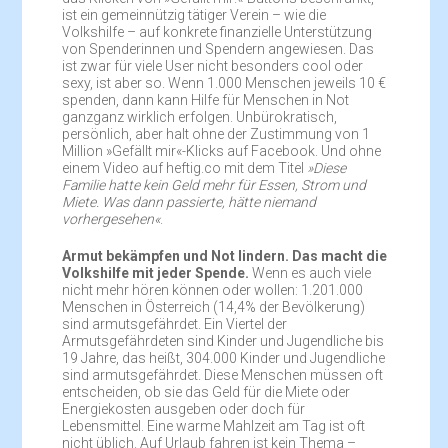
ist ein gemeinnützig tätiger Verein – wie die
Volkshilfe – auf konkrete finanzielle Unterstützung
von Spenderinnen und Spendern angewiesen. Das
ist zwar für viele User nicht besonders cool oder
sexy, ist aber so. Wenn 1.000 Menschen jeweils 10 €
spenden, dann kann Hilfe für Menschen in Not
ganzganz wirklich erfolgen. Unbürokratisch,
persönlich, aber halt ohne der Zustimmung von 1
Million »Gefällt mir«-Klicks auf Facebook. Und ohne
einem Video auf heftig.co mit dem Titel
»Diese
Familie hatte kein Geld mehr für Essen, Strom und
Miete. Was dann passierte, hätte niemand
vorhergesehen«
.
Armut bekämpfen und Not lindern. Das macht die
Volkshilfe mit jeder Spende.
Wenn es auch viele
nicht mehr hören können oder wollen: 1.201.000
Menschen in Österreich (14,4% der Bevölkerung)
sind armutsgefährdet. Ein Viertel der
Armutsgefährdeten sind Kinder und Jugendliche bis
19 Jahre, das heißt, 304.000 Kinder und Jugendliche
sind armutsgefährdet. Diese Menschen müssen oft
entscheiden, ob sie das Geld für die Miete oder
Energiekosten ausgeben oder doch für
Lebensmittel. Eine warme Mahlzeit am Tag ist oft
nicht üblich. Auf Urlaub fahren ist kein Thema –