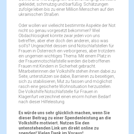
gekleidet, schmutzig und barfüßig. Schätzungen
zufolge leben bis zu einer Million Menschen auf den
ukrainischen Straßen.
Oder wollen wir vielleicht bestimmte Aspekte der Not
nicht so genau vorgesetzt bekommen? Weil
Obdachlosigkeit könnte zwar jeden von uns
betreffen, aber eher doch den anderen, also was
soll’s? Ungeachtet dessen sind Notschlafstellen für
Frauen in Österreich ein verborgenes, aber trotzdem
ein ungemein wichtiges Thema. Mit einem Platz in
der Frauennotschlafstelle werden die betroffenen
Frauen mit Kindern in Sicherheit gebracht.
Mitarbeiterinnen der Volkshilfe stehen ihnen dabei zu
Seite, unterstützen sie dabei, Barrieren zu beseitigen,
sich zu stabilisieren, Mut zu fassen und möglichst
rasch eine gesicherte Wohnsituation herzustellen.
Die Volkshilfe Notschlafstelle für Frauen in
Klagenfurt verzeichnet einen enorm hohen Bedarf
nach dieser Hilfeleistung.
Es würde uns sehr glücklich machen, wenn Sie
dieser Beitrag zu einer Spendenleistung an die
Volkshilfe motiviert. Nutzen Sie den
untenstehenden Link um direkt online zu
spenden! Vielen Dank im Voraus!