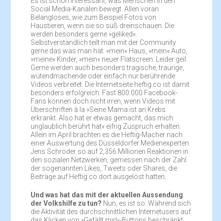
Es ist schon interessant, was Menschen in den
Social Media-Kanälen bewegt. Allen voran
Belangloses, wie zum Beispiel Fotos von
Haustieren, wenn sie so süß dreinschauen. Die
werden besonders gerne »geliked«.
Selbstverständlich teilt man mit der Community
gerne das was man hat: »mein« Haus, »mein« Auto,
»meine« Kinder, »mein« neuer Flatscreen. Leider geil.
Gerne werden auch besonders tragische, traurige,
wütendmachende oder einfach nur berührende
Videos verbreitet. Die Internetseite heftig.co ist damit
besonders erfolgreich. Fast 800.000 Facebook-
Fans können doch nicht irren, wenn Videos mit
Überschriften à la »Seine Mama ist an Krebs
erkrankt. Also hat er etwas gemacht, das mich
unglaublich berührt hat« eifrig Zuspruch erhalten.
Allein im April brachten es die Heftig-Macher nach
einer Auswertung des Düsseldorfer Medienexperten
Jens Schröder so auf 2,356 Millionen Reaktionen in
den sozialen Netzwerken, gemessen nach der Zahl
der sogenannten Likes, Tweets oder Shares, die
Beiträge auf Heftig.co dort ausgelöst hatten.
Und was hat das mit der aktuellen Aussendung
der Volkshilfe zu tun?
Nun, es ist so: Während sich
die Aktivität des durchschnittlichen Internetusers auf
das Klicken von »Gefällt mir!«-Buttons beschränkt,