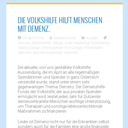
DIE VOLKSHILFE HILFT MENSCHEN
MIT DEMENZ.
29. April 2014
Gerhard Sulzer
Kunden
Demenz
,
Demenzhilfe
,
Design
,
Direkt Marketing
,
Fundraising
,
Mailing Design
,
Onlinespende
,
Print Design
,
Printmedien
,
Spenden
,
Spendenmarketing
,
Volkshilfe
Die aktuelle, von uns gestaltete Volkshilfe-
Aussendung, die im April an alle regelmäßigen
Spenderinnen und Spender in ganz Österreich
versendet wurde, stand unter einem sehr
gegenwärtigen Thema: Demenz. Der Demenzhilfe-
Fonds der Volkshilfe, der aus privaten Spenden
ermöglicht wird, leistet jedes Jahr für Dutzende
demenzerkrankte Menschen wichtige Unterstützung,
um Therapien und sonstige lebenserleichternde
Maßnahmen zu finanzieren.
Leider ist Demenz nicht nur für die Erkrankten selbst
sondern auch für die Familien eine große finanzielle