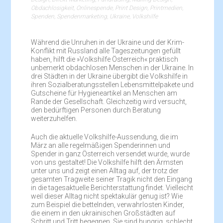
Obdachlosigkeit
,
Onlinespende
,
Print Design
,
Printmedien
,
Spenden
,
Spendenmarketing
,
Ukraine
,
Volkshilfe
Während die Unruhen in der Ukraine und der Krim-
Konflikt mit Russland alle Tageszeitungen gefüllt
haben, hilft die »Volkshilfe Österreich« praktisch
unbemerkt obdachlosen Menschen in der Ukraine. In
drei Städten in der Ukraine übergibt die Volkshilfe in
ihren Sozialberatungsstellen Lebensmittelpakete und
Gutscheine für Hygieneartikel an Menschen am
Rande der Gesellschaft. Gleichzeitig wird versucht,
den bedürftigen Personen durch Beratung
weiterzuhelfen.
Auch die aktuelle Volkshilfe-Aussendung, die im
März an alle regelmäßigen Spenderinnen und
Spender in ganz Österreich versendet wurde, wurde
von uns gestaltet! Die Volkshilfe hilft den Ärmsten
unter uns und zeigt einen Alltag auf, der trotz der
gesamten Tragweite seiner Tragik nicht den Eingang
in die tagesaktuelle Berichterstattung findet. Vielleicht
weil dieser Alltag nicht spektakulär genug ist? Wie
zum Beispiel die bettelnden, verwahrlosten Kinder,
die einem in den ukrainischen Großstädten auf
Schritt und Tritt begegnen. Sie sind hungrig, schlecht