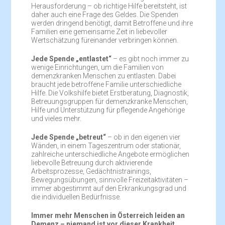
Herausforderung – ob richtige Hilfe bereitsteht, ist
daher auch eine Frage des Geldes. Die Spenden
werden dringend benötigt, damit Betroffene und ihre
Familien eine gemeinsame Zeit in liebevoller
Wertschätzung füreinander verbringen können.
Jede Spende „entlastet“
– es gibt noch immer zu
wenige Einrichtungen, um die Familien von
demenzkranken Menschen zu entlasten. Dabei
braucht jede betroffene Familie unterschiedliche
Hilfe. Die Volkshilfe bietet Erstberatung, Diagnostik,
Betreuungsgruppen für demenzkranke Menschen,
Hilfe und Unterstützung für pflegende Angehörige
und vieles mehr.
Jede Spende „betreut“
– ob in den eigenen vier
Wänden, in einem Tageszentrum oder stationär,
zahlreiche unterschiedliche Angebote ermöglichen
liebevolle Betreuung durch aktivierende
Arbeitsprozesse, Gedächtnistrainings,
Bewegungsübungen, sinnvolle Freizeitaktivitäten –
immer abgestimmt auf den Erkrankungsgrad und
die individuellen Bedürfnisse.
Immer mehr Menschen in Österreich leiden an
Demenz – niemand ist vor dieser Krankheit