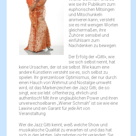
wie sie ihr Publikum zum
euphorischen Mitsingen
und Mitschunkeln
animieren kann, versteht
sie es mit wenigen Worten
gleichermaßen, ihre
Zuhörer sensibel und
einfühlsam zum
Nachdenken zu bewegen.
Der Erfolg der »Gittl«, wie
sie sich selbst nennt, hat
keine Ursachen, der ist sie selbst. Wie kaum eine
andere Künstlerin versteht sie es, sich selbst zu
spielen. Ihr grenzenloser Optimismus, der nur durch
einen Hauch von Wehmut und Nostalgie umweht
wird, ist das Markenzeichen der Jazz Gitti, die so
singt, wie sie lebt: offenherzig, ehrlich und
authentisch! Mit ihrer unglaublichen Power und ihren
unverwechselbaren „Wiener Schmäh“ ist sie wie eine
Lawine und ein Garant für jede Art von
Veranstaltung.
Wer die Jazz Gitti kennt, weiß welche Show und
musikalische Qualität zu erwarten ist und das hat
sich in den letzten Jahrzehnten nicht verändert. Sie