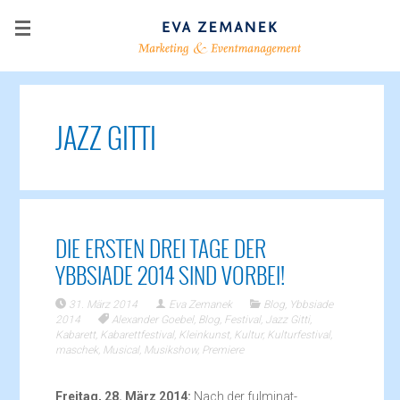
JAZZ GITTI
DIE ERSTEN DREI TAGE DER
YBBSIADE 2014 SIND VORBEI!
31. März 2014
Eva Zemanek
Blog
,
Ybbsiade
2014
Alexander Goebel
,
Blog
,
Festival
,
Jazz Gitti
,
Kabarett
,
Kabarettfestival
,
Kleinkunst
,
Kultur
,
Kulturfestival
,
maschek
,
Musical
,
Musikshow
,
Premiere
Freitag, 28. März 2014:
Nach der fulminat-