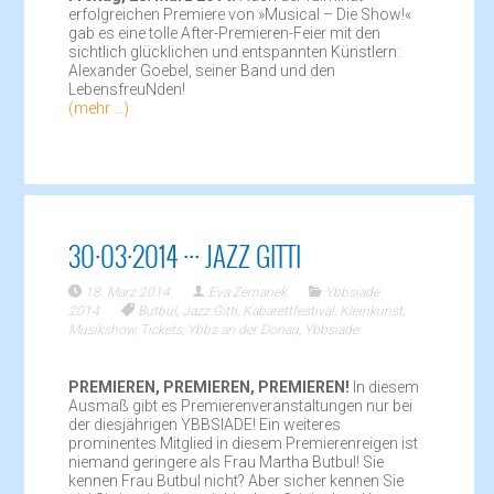
erfolgreichen Premiere von »Musical – Die Show!«
gab es eine tolle After-Premieren-Feier mit den
sichtlich glücklichen und entspannten Künstlern:
Alexander Goebel, seiner Band und den
LebensfreuNden!
(mehr …)
30·03·2014 ··· JAZZ GITTI
18. März 2014
Eva Zemanek
Ybbsiade
2014
Butbul
,
Jazz Gitti
,
Kabarettfestival
,
Kleinkunst
,
Musikshow
,
Tickets
,
Ybbs an der Donau
,
Ybbsiade
PREMIEREN, PREMIEREN, PREMIEREN!
In diesem
Ausmaß gibt es Premierenveranstaltungen nur bei
der diesjährigen YBBSIADE! Ein weiteres
prominentes Mitglied in diesem Premierenreigen ist
niemand geringere als Frau Martha Butbul! Sie
kennen Frau Butbul nicht? Aber sicher kennen Sie