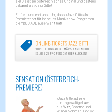
sie! Sie ist ein österreichisches Original und bestens
bekannt als »Jazz Gitti«!
Es freut und ehrt uns sehr, dass »Jazz Gitti« als
Premierenort für Ihr neues Musikshow-Programm
die YBBSIADE auserwählt hat!
ONLINE-TICKETS JAZZ GITTI

VORSTELLUNG AM 30. MÄRZ: KARTEN GIBT
ES AB € 23 PRO PERSON! HIER KLICKEN!
SENSATION (ÖSTERREICH-
PREMIERE)
»Jazz Gitti« ist eine
stimmgewaltige Lawine
aus Witz, Charme und
Wiener Schmäh. Und so