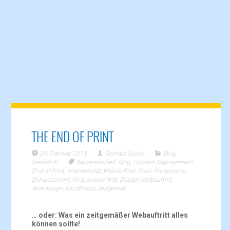
THE END OF PRINT
20. Februar 2014
Gerhard Sulzer
Blog
,
Nerdstuff
Barrierefreiheit
,
Blog
,
Content Management
,
End of Print
,
Interaktivität
,
Mobile First
,
Prezi
,
Progressive
Enhancement
,
Responsive Web Design
,
Webauftritt
,
Webdesign
,
WordPress
,
zeitgemäß
… oder: Was ein zeitgemäßer Webauftritt alles
können sollte!