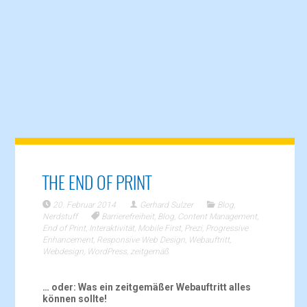
THE END OF PRINT
20. Februar 2014
Gerhard Sulzer
Blog
,
Nerdstuff
Barrierefreiheit
,
Blog
,
Content Management
,
End of Print
,
Interaktivität
,
Mobile First
,
Prezi
,
Progressive
Enhancement
,
Responsive Web Design
,
Webauftritt
,
Webdesign
,
WordPress
,
zeitgemäß
… oder: Was ein zeitgemäßer Webauftritt alles
können sollte!