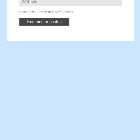
Geschützt durch BestWebSoft Captcha