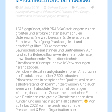
20. März 2018
Gerhard Sulzer
Kunden
Anzeigenkampagne
,
Pflanzenland
,
Praskac
,
Print Design
,
Printmedien
,
Werbekampagne
,
Werbung
1875 gegründet, zählt PRASKAC seit langem zu den
größten und erfolgreichsten Baumschulen
Österreichs. Sie wird bereits in 5. Generation der
Familie von Wolfgang Praskac geleitet und
beschäftigt über 100 kompetente
BaumschulspezialistInnen und GärtnerInnen. Auf
rund 80 ha Betriebsfläche werden mit modernster,
umweltschonender Produktionstechnik
Elitepflanzen für anspruchsvolle Verwendungen
herangezogen.
Den über viele Jahre aufgebauten hohen Anspruch in
der Produktion von über 2.500 robusten
Pflanzensorten in beispielhafter Qualität, wollen wir
selbstverständlich kommuniziert wissen. Und auch
wenn wir mit absoluter Gewissheit bestätigen
können, dass unsere Zusammenarbeit ohne Einsatz
von Pestiziden erfolgte: die Chemie zwischen dem
Kunden und uns hat in jedem Fall gestimmt!
Von
2013 bis 2023 kümmerte ich mich um die
Pressearbeit & Event-Organisation aller