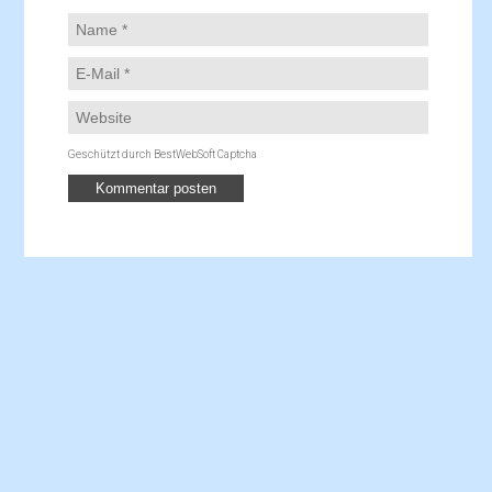
Geschützt durch BestWebSoft Captcha