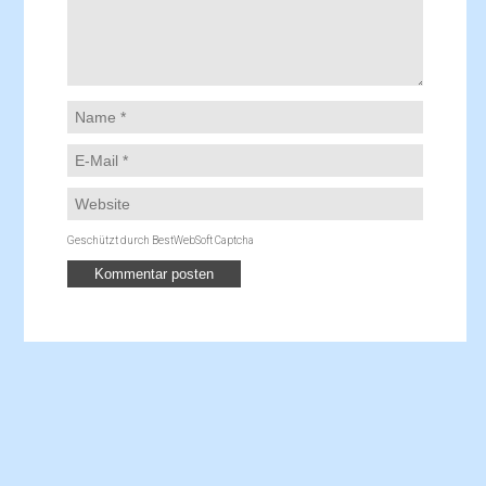
Geschützt durch BestWebSoft Captcha