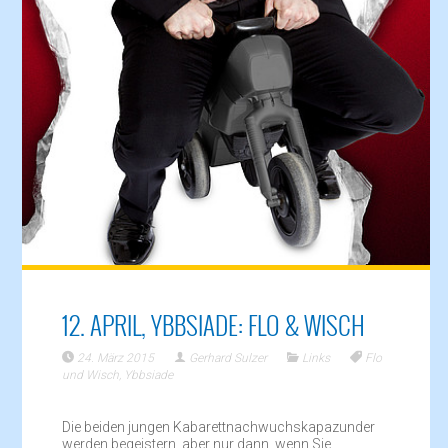
12. APRIL, YBBSIADE: FLO & WISCH
24. März 2015
Gerhard Sulzer
Links
Flo
und Wisch
,
Ybbsiade
Die beiden jungen Kabarettnachwuchskapazunder
werden begeistern, aber nur dann, wenn Sie