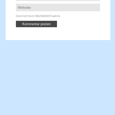
Geschützt durch BestWebSoft Captcha